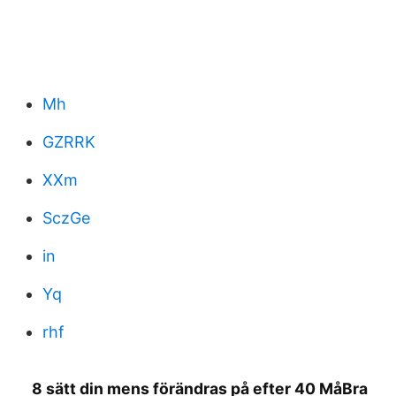
Mh
GZRRK
XXm
SczGe
in
Yq
rhf
8 sätt din mens förändras på efter 40 MåBra